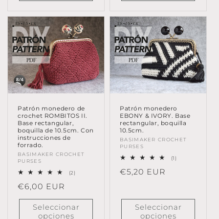
Patrón monedero de
Patrón monedero
crochet ROMBITOS II.
EBONY & IVORY. Base
Base rectangular,
rectangular, boquilla
boquilla de 10.5cm. Con
10.5cm.
instrucciones de
Proveedor:
BASIMAKER CROCHET
forrado.
PURSES
Proveedor:
BASIMAKER CROCHET
1
(1)
PURSES
reseñas
Precio
€5,20 EUR
totales
2
(2)
reseñas
habitual
Precio
€6,00 EUR
totales
habitual
Seleccionar
Seleccionar
opciones
opciones