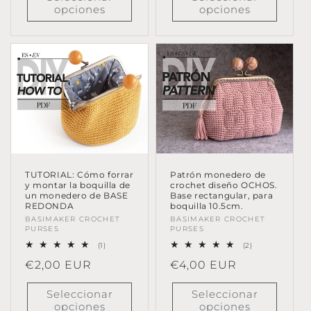
opciones
opciones
Patrón monedero de
TUTORIAL: Cómo forrar
crochet diseño OCHOS.
y montar la boquilla de
Base rectangular, para
un monedero de BASE
boquilla 10.5cm.
REDONDA
Proveedor:
BASIMAKER CROCHET
Proveedor:
BASIMAKER CROCHET
PURSES
PURSES
2
1
(2)
(1)
reseñas
reseñas
Precio
€4,00 EUR
Precio
€2,00 EUR
totales
totales
habitual
habitual
Seleccionar
Seleccionar
opciones
opciones