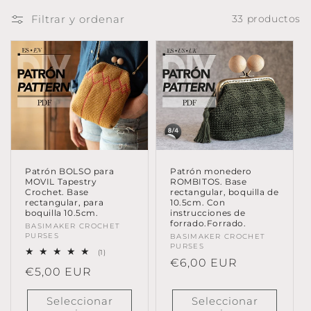
ó
Filtrar y ordenar
33 productos
n
:
Patrón BOLSO para
Patrón monedero
MOVIL Tapestry
ROMBITOS. Base
Crochet. Base
rectangular, boquilla de
rectangular, para
10.5cm. Con
boquilla 10.5cm.
instrucciones de
forrado.Forrado.
Proveedor:
BASIMAKER CROCHET
PURSES
Proveedor:
BASIMAKER CROCHET
PURSES
1
(1)
Precio
€6,00 EUR
reseñas
Precio
€5,00 EUR
totales
habitual
habitual
Seleccionar
Seleccionar