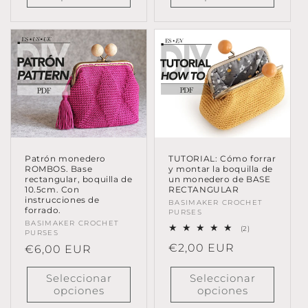
Patrón monedero
TUTORIAL: Cómo forrar
ROMBOS. Base
y montar la boquilla de
rectangular, boquilla de
un monedero de BASE
10.5cm. Con
RECTANGULAR
instrucciones de
Proveedor:
BASIMAKER CROCHET
forrado.
PURSES
Proveedor:
BASIMAKER CROCHET
2
(2)
PURSES
reseñas
Precio
€2,00 EUR
Precio
€6,00 EUR
totales
habitual
habitual
Seleccionar
Seleccionar
opciones
opciones