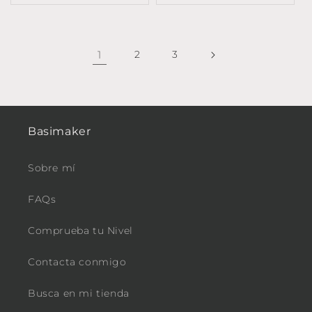
1
2
3
Basimaker
Sobre mí
FAQs
Comprueba tu Nivel
Contacta conmigo
Busca en mi tienda