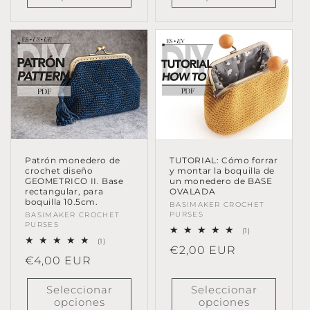
Patrón monedero de
TUTORIAL: Cómo forrar
crochet diseño
y montar la boquilla de
GEOMETRICO II. Base
un monedero de BASE
rectangular, para
OVALADA
boquilla 10.5cm.
Proveedor:
BASIMAKER CROCHET
PURSES
Proveedor:
BASIMAKER CROCHET
PURSES
1
(1)
reseñas
1
(1)
Precio
€2,00 EUR
totales
reseñas
Precio
€4,00 EUR
totales
habitual
habitual
Seleccionar
Seleccionar
opciones
opciones