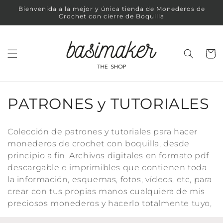
Ir
Bienvenida a la mejor y única tienda de Monederos de
directamente
Crochet con cierre de Boquilla
al contenido
Carrit
C
PATRONES y TUTORIALES
o
Colección de patrones y tutoriales para hacer
l
monederos de crochet con boquilla, desde
principio a fin. Archivos digitales en formato pdf
e
descargable e imprimibles que contienen toda
c
la información, esquemas, fotos, vídeos, etc, para
crear con tus propias manos cualquiera de mis
c
preciosos monederos y hacerlo totalmente tuyo,
i