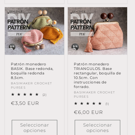
Patrón monedero
Patrón monedero
BASIK. Base redonda,
TRIANGULOS. Base
boquilla redonda
rectangular, boquilla de
8,5cm.
10.5cm. Con
instrucciones de
Proveedor:
BASIMAKER CROCHET
forrado.
PURSES
Proveedor:
BASIMAKER CROCHET
2
(2)
PURSES
reseñas
Precio
€3,50 EUR
totales
1
(1)
reseñas
habitual
Precio
€6,00 EUR
totales
habitual
Seleccionar
Seleccionar
opciones
opciones