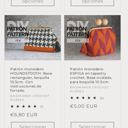
opciones
opciones
Patrón monedero
Patrón monedero
ESPIGA en tapestry
HOUNDSTOOTH. Base
crochet. Base ovalada,
rectangular, boquilla
para boquilla 10.5cm.
10,5cm. Con
instrucciones de
Proveedor:
BASIMAKER CROCHET
forrado.
PURSES
Proveedor:
BASIMAKER CROCHET
3
(3)
PURSES
reseñas
Precio
€5,00 EUR
totales
1
(1)
reseñas
habitual
Precio
€6,80 EUR
totales
habitual
Seleccionar
Seleccionar