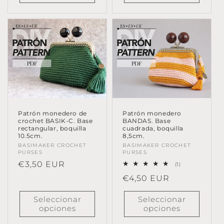
Patrón monedero de
Patrón monedero
crochet BASIK-C. Base
BANDAS. Base
rectangular, boquilla
cuadrada, boquilla
10.5cm.
8,5cm.
Proveedor:
BASIMAKER CROCHET
Proveedor:
BASIMAKER CROCHET
PURSES
PURSES
Precio
€3,50 EUR
1
(1)
reseñas
habitual
Precio
€4,50 EUR
totales
habitual
Seleccionar
Seleccionar
opciones
opciones