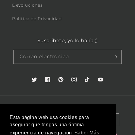
Devoluciones
Politica de Privacidad
Suscríbete, yo lo haría ;)
Correo electrónico
Twitter
Facebook
Pinterest
Instagram
TikTok
YouTube
País/región
Idioma
Esta página web usa cookies para
España (EUR €)
Español
asegurar que tengas una óptima
experiencia de navegación
Saber Más
Formas