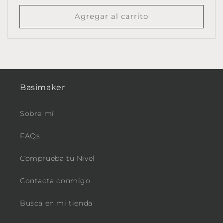
habitual
Agregar al carrito
Basimaker
Sobre mí
FAQs
Comprueba tu Nivel
Contacta conmigo
Busca en mi tienda