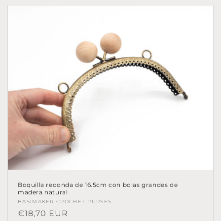
ó
n
:
Boquilla redonda de 16.5cm con bolas grandes de
madera natural
Proveedor:
BASIMAKER CROCHET PURSES
Precio
€18,70 EUR