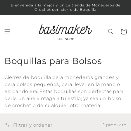
Ir
Bienvenida a la mejor y única tienda de Monederos de
directamente
Crochet con cierre de Boquilla
al contenido
Carrit
C
Boquillas para Bolsos
o
Cierres de boquilla para monederos grandes y
l
para bolsos pequeños, para llevar en la mano o
en bandolera. Estas boquillas son perfectas para
e
darle un aire vintage a tu estilo, ya sea un bolso
c
de crochet o de cualquier otro material.
c
Filtrar y ordenar
1 producto
i