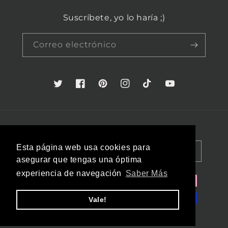
Suscríbete, yo lo haría ;)
Correo electrónico
Twitter
Facebook
Pinterest
Instagram
TikTok
YouTube
País/región
Idioma
Esta página web usa cookies para
España (EUR €)
Español
asegurar que tengas una óptima
experiencia de navegación
Saber Más
Formas
de
Vale!
pago
© 2026,
Basimaker
Tecnología de Shopify