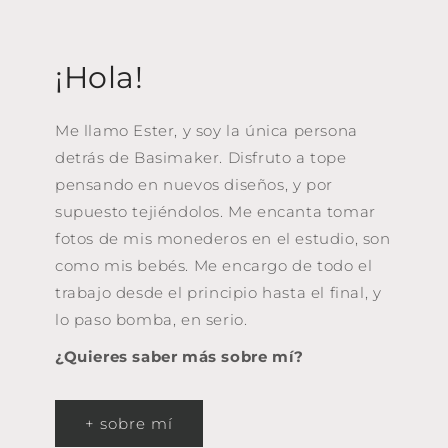
¡Hola!
Me llamo Ester, y soy la única persona
detrás de Basimaker. Disfruto a tope
pensando en nuevos diseños, y por
supuesto tejiéndolos. Me encanta tomar
fotos de mis monederos en el estudio, son
como mis bebés. Me encargo de todo el
trabajo desde el principio hasta el final, y
lo paso bomba, en serio.
¿Quieres saber más sobre mí?
+ sobre mí