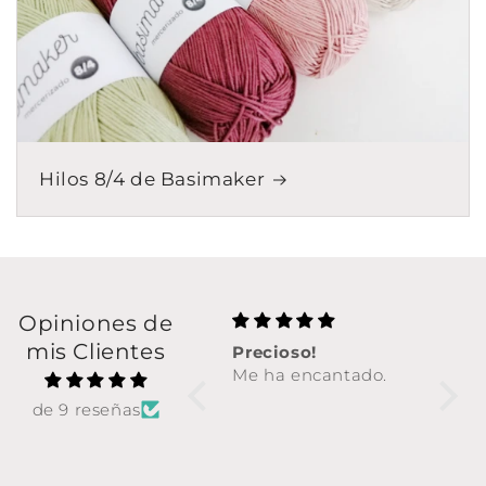
Hilos 8/4 de Basimaker
Opiniones de
mis Clientes
Precioso!
PRE
Me ha encantado.
Genia
segui
de 9 reseñas
diseñ
decir 
PRE