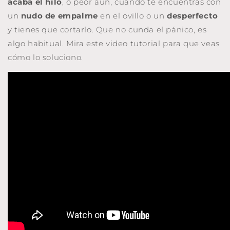
acaba el hilo
, o peor aún, cuando te encuentras con
un
nudo de empalme
en el ovillo o un
desperfecto
y tienes que cortarlo. Que no cunda el pánico, es
algo habitual. Mira este video tutorial para que veas
cómo lo soluciono.