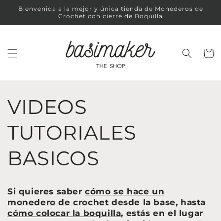
Ir
Bienvenida a la mejor y única tienda de Monederos de
directamente
Crochet con cierre de Boquilla
al contenido
Carrit
VIDEOS
TUTORIALES
BASICOS
Si quieres saber
cómo se hace un
monedero de crochet
desde la base, hasta
cómo colocar la boquilla
, estás en el lugar