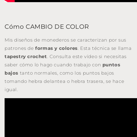
Cómo CAMBIO DE COLOR
Mis diseños de monederos se caracterizan por sus
patrones de
formas y colores
. Esta técnica se llama
tapestry crochet
. Consulta este vídeo si necesitas
saber cómo lo hago cuando trabajo con
puntos
bajos
tanto normales, como los puntos bajos
tomando hebra delantea o hebra trasera, se hace
igual.