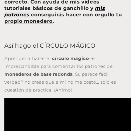
correcto. Con ayuda de mis videos
tutoriales básicos de ganchillo y
mis
patrones
conseguirás hacer con orgullo
tu
propio monedero
.
Así hago el CÍRCULO MÁGICO
Aprender a hacer el
círculo mágico
es
imprescindible para comenzar los patrones de
monederos de base redonda
. Sí, parece fácil
verdad? no creas que a mi no me costó... solo es
cuestión de práctica. ¡Ánimo!