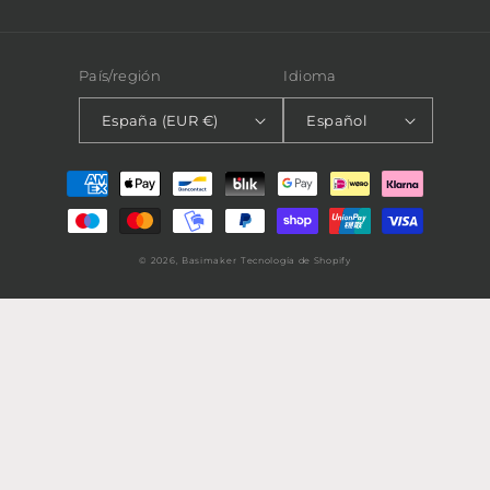
País/región
Idioma
España (EUR €)
Español
Formas
de
pago
© 2026,
Basimaker
Tecnología de Shopify