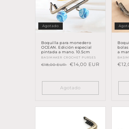
Agotado
Agot
Boquilla para monedero
Boqu
OCEAN. Edición especial
bolas
pintada a mano. 10.5cm
a man
Proveedor:
BASIMAKER CROCHET PURSES
Prov
BASIM
Precio
Precio
€14,00 EUR
Prec
€12
€18,00 EUR
habitual
de
habi
oferta
Agotado