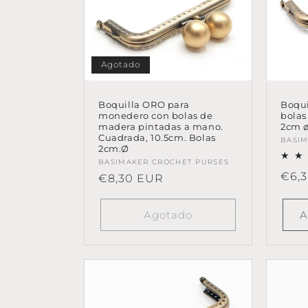
Agotado
Boquilla ORO para
Boqui
monedero con bolas de
bolas
madera pintadas a mano.
2cm 
Cuadrada, 10.5cm. Bolas
Prov
BASIM
2cm.Ø
Proveedor:
BASIMAKER CROCHET PURSES
Prec
€6,
Precio
€8,30 EUR
habi
habitual
Agotado
A