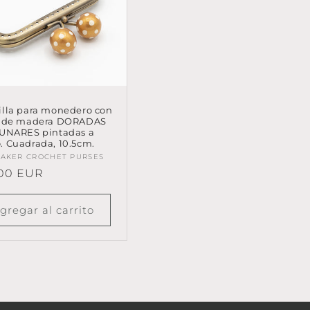
lla para monedero con
s de madera DORADAS
LUNARES pintadas a
 Cuadrada, 10.5cm.
eedor:
AKER CROCHET PURSES
io
,00 EUR
tual
gregar al carrito