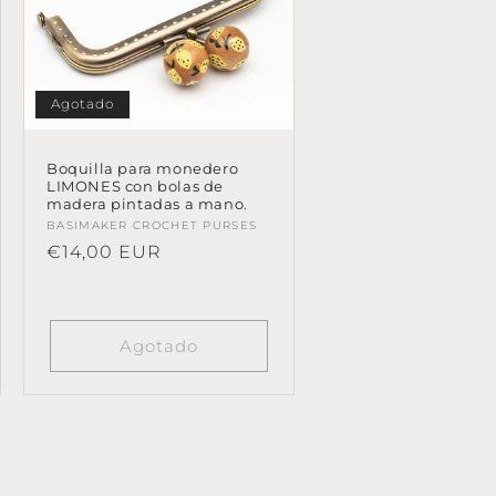
Agotado
Boquilla para monedero
LIMONES con bolas de
madera pintadas a mano.
Proveedor:
BASIMAKER CROCHET PURSES
Precio
€14,00 EUR
habitual
Agotado