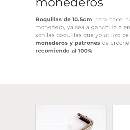
l
monederos
e
Boquillas de 10.5cm
. para hacer t
monedero, ya sea a ganchillo o en t
c
son las boquillas que yo utilizo p
monederos
y patrones
de crochet,
c
recomiendo al 100%
i
ó
n
: