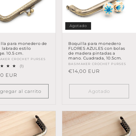
Agotado
Boquilla para monedero
lla para monedero de
FLORES AZULES con bolas
 labrado estilo
de madera pintadas a
ge. 10.5 cm.
mano. Cuadrada, 10.5cm.
eedor:
AKER CROCHET PURSES
Proveedor:
BASIMAKER CROCHET PURSES
1
(1)
Precio
€14,00 EUR
reseñas
io
00 EUR
totales
habitual
tual
gregar al carrito
Agotado