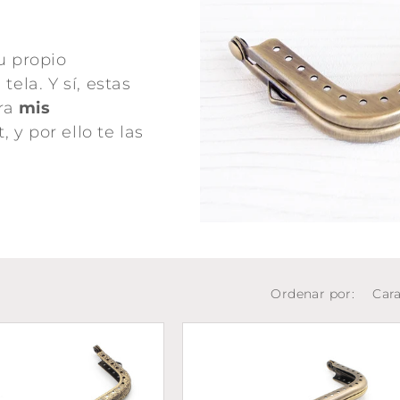
u propio
ela. Y sí, estas
ara
mis
 y por ello te las
Ordenar por: