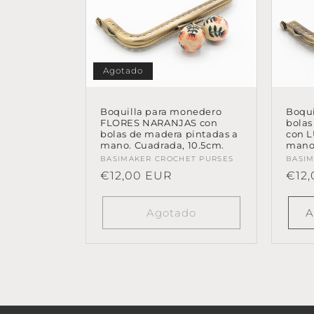
Agotado
Boquilla para monedero
Boqui
FLORES NARANJAS con
bola
bolas de madera pintadas a
con 
mano. Cuadrada, 10.5cm.
mano.
Proveedor:
BASIMAKER CROCHET PURSES
Prov
BASIM
Precio
€12,00 EUR
Prec
€12
habitual
habi
Agotado
A