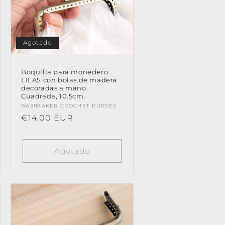
Agotado
Boquilla para monedero
LILAS con bolas de madera
decoradas a mano.
Cuadrada, 10.5cm.
Proveedor:
BASIMAKER CROCHET PURSES
Precio
€14,00 EUR
habitual
Agotado