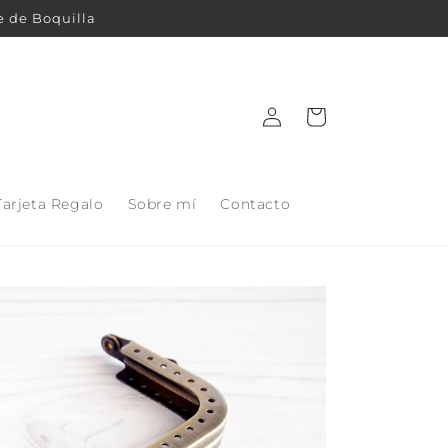
e de Boquilla
Iniciar
Carrito
sesión
Tarjeta Regalo
Sobre mí
Contacto