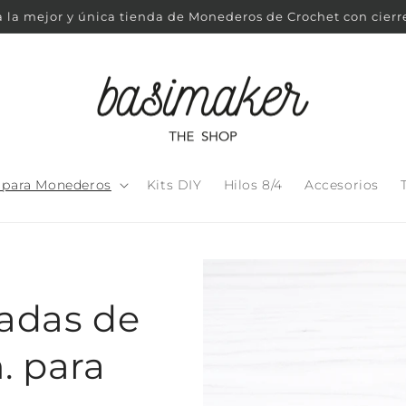
 la mejor y única tienda de Monederos de Crochet con cierr
s para Monederos
Kits DIY
Hilos 8/4
Accesorios
radas de
. para