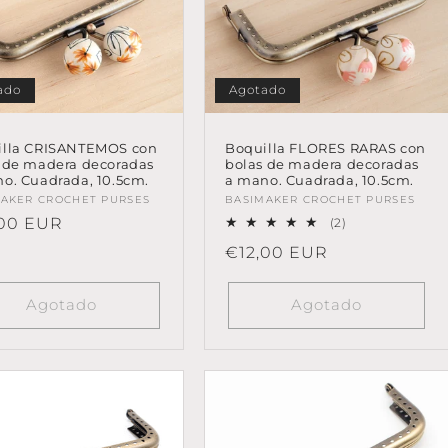
Agotado
ado
Boquilla FLORES RARAS con
illa CRISANTEMOS con
bolas de madera decoradas
 de madera decoradas
a mano. Cuadrada, 10.5cm.
o. Cuadrada, 10.5cm.
Proveedor:
BASIMAKER CROCHET PURSES
eedor:
AKER CROCHET PURSES
2
io
,00 EUR
(2)
reseñas
tual
Precio
€12,00 EUR
totales
habitual
Agotado
Agotado