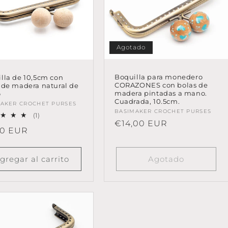
Agotado
Boquilla para monedero
lla de 10,5cm con
CORAZONES con bolas de
 de madera natural de
madera pintadas a mano.
ø
Cuadrada, 10.5cm.
eedor:
AKER CROCHET PURSES
Proveedor:
BASIMAKER CROCHET PURSES
1
(1)
Precio
€14,00 EUR
reseñas
io
30 EUR
totales
habitual
tual
gregar al carrito
Agotado