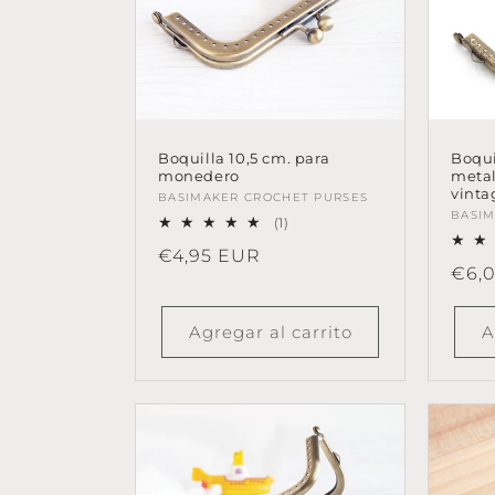
Boqui
Boquilla 10,5 cm. para
metal
monedero
vinta
Proveedor:
BASIMAKER CROCHET PURSES
Prov
BASIM
1
(1)
reseñas
Precio
€4,95 EUR
totales
Prec
€6,
habitual
habi
Agregar al carrito
A