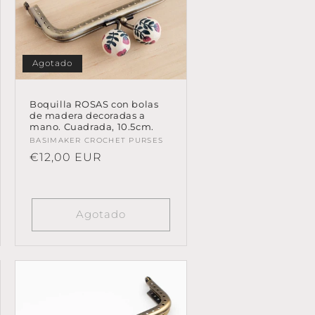
Agotado
Boquilla ROSAS con bolas
de madera decoradas a
mano. Cuadrada, 10.5cm.
Proveedor:
BASIMAKER CROCHET PURSES
Precio
€12,00 EUR
habitual
Agotado