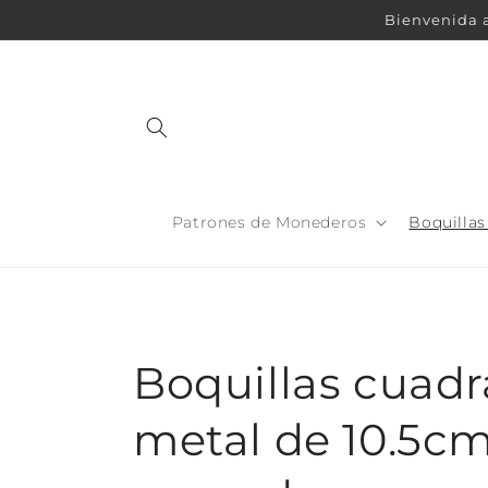
Ir
Bienvenida a
directamente
al contenido
Patrones de Monederos
Boquilla
C
Boquillas cuad
o
metal de 10.5cm