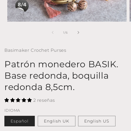
Abrir
A
elemento
multimedia
de
1
/
6
1
en
una
Basimaker Crochet Purses
ventana
modal
Patrón monedero BASIK.
Base redonda, boquilla
redonda 8,5cm.
2 reseñas
IDIOMA
Español
English UK
English US