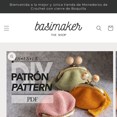
Ir
Bienvenida a la mejor y única tienda de Monederos de
directamente
Crochet con cierre de Boquilla
al contenido
Carrit
Ir
directamente
a la
información
del producto