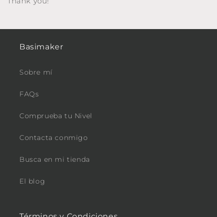
Thank you!
Basimaker
Sobre mí
FAQs
Comprueba tu Nivel
Contacta conmigo
Busca en mi tienda
El blog
Términos y Condiciones