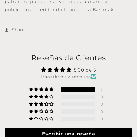
patrón no pueden ser vendidos, aunque sí
publicados acreditando la autoría a Basimaker.
Share
Reseñas de Clientes
5.00 de 5
Basado en 2 reseñas
2
0
0
0
0
Escribir una reseña