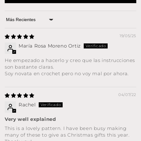
Sort by
19/05/25
María Rosa Moreno Ortiz
He empezado a hacerlo y creo que las instrucciones
son bastante claras.
Soy novata en crochet pero no voy mal por ahora.
04/07/22
Rachel
Very well explained
This is a lovely pattern. I have been busy making
many of these to give as Christmas gifts this year.