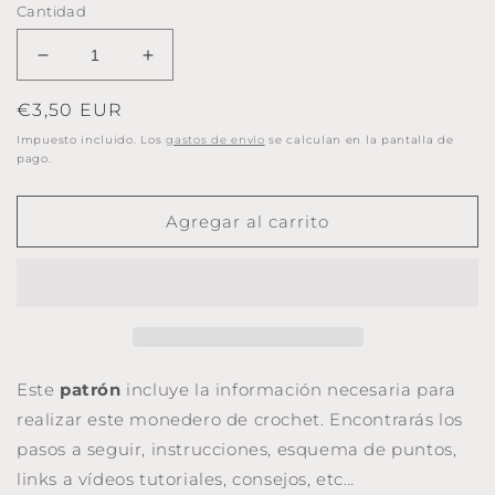
Cantidad
Reducir
Aumentar
cantidad
cantidad
Precio
€3,50 EUR
para
para
Patrón
Patrón
habitual
Impuesto incluido. Los
gastos de envío
se calculan en la pantalla de
monedero
monedero
pago.
BASIK.
BASIK.
Base
Base
Agregar al carrito
redonda,
redonda,
boquilla
boquilla
redonda
redonda
8,5cm.
8,5cm.
Este
patrón
incluye la información necesaria para
realizar este monedero de crochet. Encontrarás los
pasos a seguir, instrucciones, esquema de puntos,
links a vídeos tutoriales, consejos, etc…