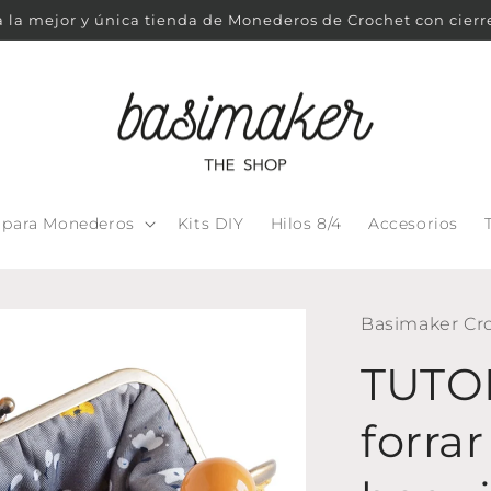
 la mejor y única tienda de Monederos de Crochet con cierr
s para Monederos
Kits DIY
Hilos 8/4
Accesorios
Basimaker Cr
TUTO
forrar