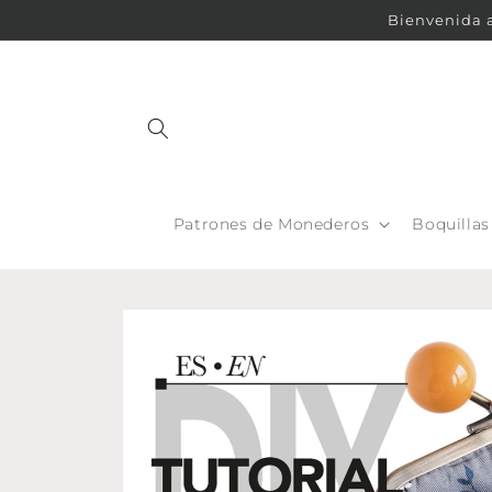
Ir
Bienvenida a
directamente
al contenido
Patrones de Monederos
Boquilla
Ir
directamente
a la
información
del producto