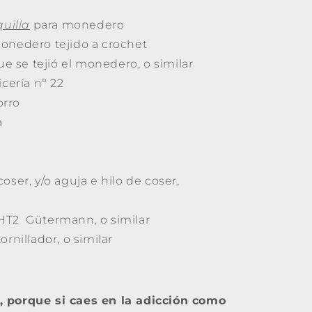
quilla
para monedero
onedero tejido a crochet
que se tejió el monedero, o similar
icería nº 22
orro
a
oser, y/o aguja e hilo de coser,
HT2 Gütermann, o similar
ornillador, o similar
 porque si caes en la adicción como