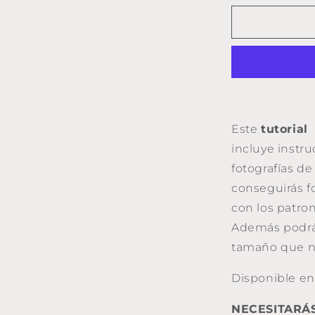
y
montar
la
boquilla
de
un
monedero
de
BASE
Este
tutorial
REDONDA
incluye instru
fotografías de
conseguirás fo
con los patr
Además podrás
tamaño que n
Disponible en
NECESITARÁS