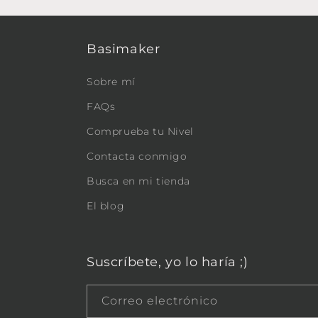
Basimaker
Sobre mí
FAQs
Comprueba tu Nivel
Contacta conmigo
Busca en mi tienda
El blog
Suscríbete, yo lo haría ;)
Correo electrónico