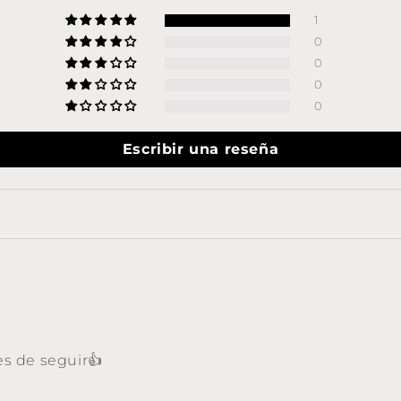
1
0
0
0
0
Escribir una reseña
es de seguir👍