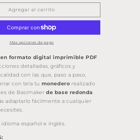
y
montar
Agregar al carrito
la
boquilla
de
un
monedero
Más opciones de pago
de
BASE
 en formato digital imprimible PDF
REDONDA
cciones detalladas, gráficos y
 calidad con las que, paso a paso,
rrar con tela tu
monedero
realizado
ones de Basimaker
de base redonda
.
 adaptarlo fácilmente a cualquier
ecesites.
 idioma español e inglés.
: