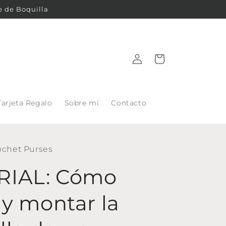
e de Boquilla
Iniciar
Carrito
sesión
Tarjeta Regalo
Sobre mí
Contacto
ochet Purses
RIAL: Cómo
 y montar la