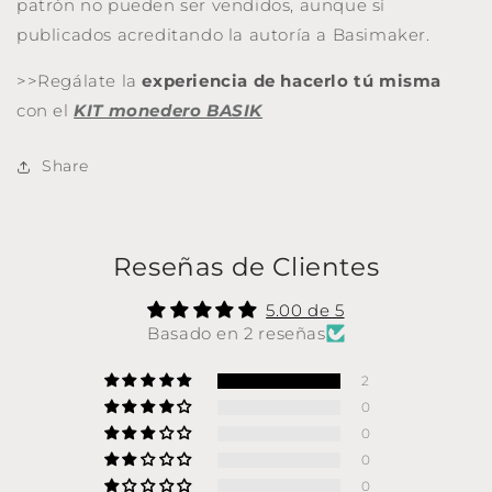
patrón no pueden ser vendidos, aunque sí
publicados acreditando la autoría a Basimaker.
>>Regálate la
experiencia de hacerlo tú misma
con el
KIT monedero BASIK
Share
Reseñas de Clientes
5.00 de 5
Basado en 2 reseñas
2
0
0
0
0