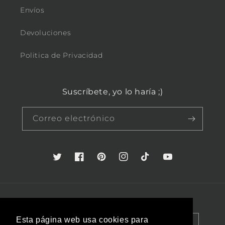
Envíos
Devoluciones
Politica de Privacidad
Suscríbete, yo lo haría ;)
Correo electrónico
Twitter
Facebook
Pinterest
Instagram
TikTok
YouTube
País/región
Idioma
Esta página web usa cookies para
España (EUR €)
Español