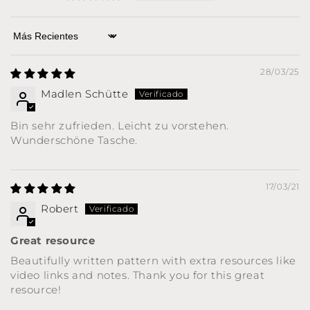
Sort by
28/03/25
Madlen Schütte
Bin sehr zufrieden. Leicht zu vorstehen.
Wunderschöne Tasche.
17/03/21
Robert
Great resource
Beautifully written pattern with extra resources like
video links and notes. Thank you for this great
resource!