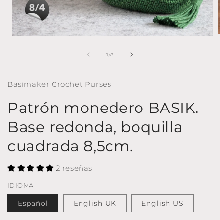
A
Abrir
elemento
multimedia
de
1
/
8
1
en
una
Basimaker Crochet Purses
ventana
modal
Patrón monedero BASIK.
Base redonda, boquilla
cuadrada 8,5cm.
2 reseñas
IDIOMA
Español
English UK
English US