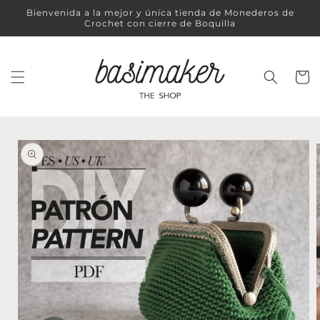
Ir
Bienvenida a la mejor y única tienda de Monederos de
directamente
Crochet con cierre de Boquilla
al contenido
Carrit
Ir
directamente
a la
información
del producto