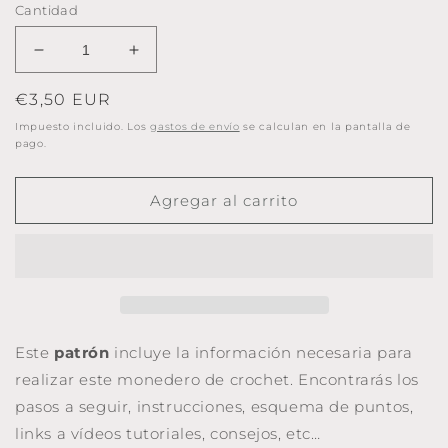
Cantidad
Reducir
Aumentar
cantidad
cantidad
Precio
€3,50 EUR
para
para
Patrón
Patrón
habitual
Impuesto incluido. Los
gastos de envío
se calculan en la pantalla de
monedero
monedero
pago.
BASIK.
BASIK.
Base
Base
Agregar al carrito
redonda,
redonda,
boquilla
boquilla
cuadrada
cuadrada
8,5cm.
8,5cm.
Este
patrón
incluye la información necesaria para
realizar este monedero de crochet. Encontrarás los
pasos a seguir, instrucciones, esquema de puntos,
links a vídeos tutoriales, consejos, etc…