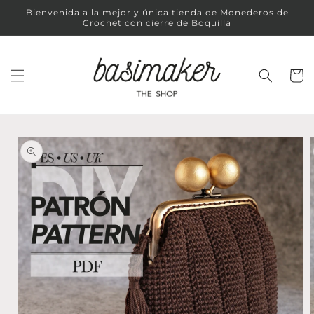
Ir
Bienvenida a la mejor y única tienda de Monederos de
directamente
Crochet con cierre de Boquilla
al contenido
Carrit
Ir
directamente
a la
información
del producto