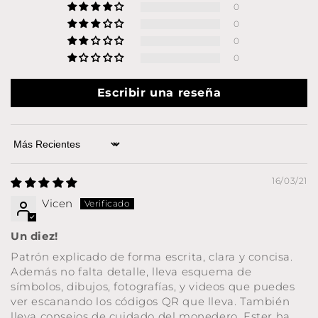
0
0
0
0
Escribir una reseña
Sort by
16/03/21
Vicen
Un diez!
Patrón explicado de forma escrita, clara y concisa.
Además no falta detalle, lleva esquema de
símbolos, dibujos, fotografías, y videos que puedes
ver escanando los códigos QR que lleva. También
lleva consejos de cuidado del monedero. Ester ha