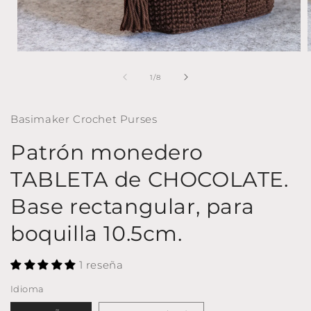
Abrir
A
elemento
multimedia
de
1
/
8
1
en
una
Basimaker Crochet Purses
ventana
modal
Patrón monedero
TABLETA de CHOCOLATE.
Base rectangular, para
boquilla 10.5cm.
1 reseña
Idioma