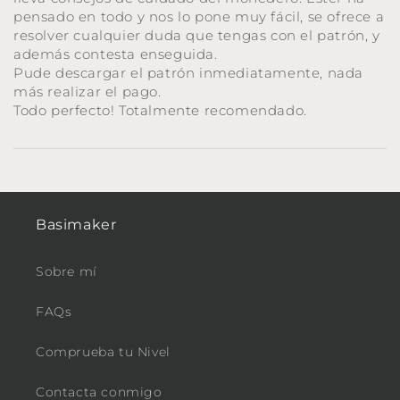
pensado en todo y nos lo pone muy fácil, se ofrece a
resolver cualquier duda que tengas con el patrón, y
además contesta enseguida.
Pude descargar el patrón inmediatamente, nada
más realizar el pago.
Todo perfecto! Totalmente recomendado.
Basimaker
Sobre mí
FAQs
Comprueba tu Nivel
Contacta conmigo