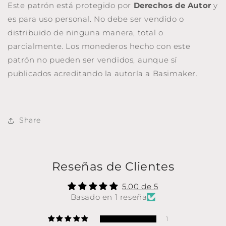
Este patrón está protegido por
Derechos de Autor
y
es para uso personal. No debe ser vendido o
distribuido de ninguna manera, total o
parcialmente. Los monederos hecho con este
patrón no pueden ser vendidos, aunque sí
publicados acreditando la autoría a Basimaker.
Share
Reseñas de Clientes
5.00 de 5
Basado en 1 reseña
1