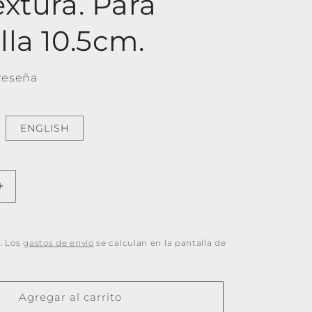
extura. Para
lla 10.5cm.
 reseña
ENGLISH
Aumentar
cantidad
para
Patrón
. Los
gastos de envío
se calculan en la pantalla de
BOLSITO
para
MOVIL
en
Agregar al carrito
crochet