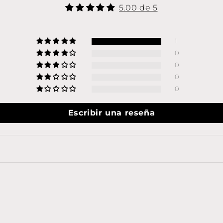
5.00 de 5
1
0
0
0
0
Escribir una reseña