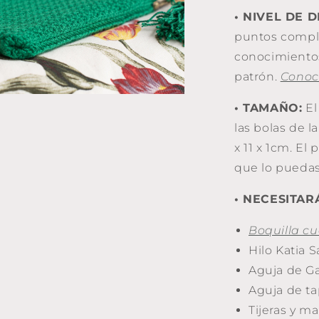
l
•
NIVEL DE D
puntos compli
conocimientos
patrón.
Conoce
• TAMAÑO:
El
nto
media
las bolas de 
x 11 x 1cm. El
na
que lo puedas
l
• NECESITAR
Boquilla c
Hilo Katia S
Aguja de G
Aguja de ta
Tijeras y m