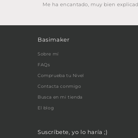
Me ha encantado, muy bien explicad
Basimaker
Sobre mí
FAQs
Comprueba tu Nivel
Contacta conmigo
Busca en mi tienda
El blog
Suscríbete, yo lo haría ;)