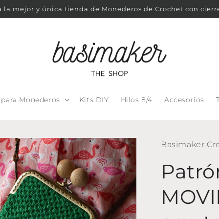
 la mejor y única tienda de Monederos de Crochet con cierr
s para Monederos
Kits DIY
Hilos 8/4
Accesorios
Basimaker Cr
Patró
MOVIL