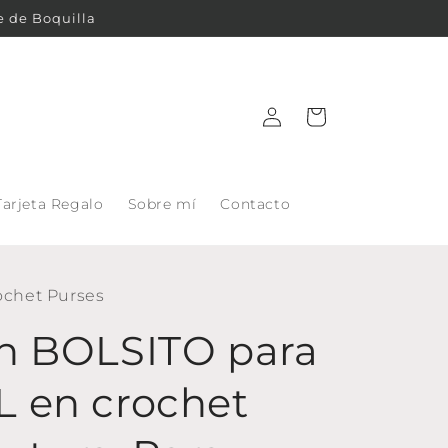
e de Boquilla
Iniciar
Carrito
sesión
Tarjeta Regalo
Sobre mí
Contacto
ochet Purses
n BOLSITO para
 en crochet