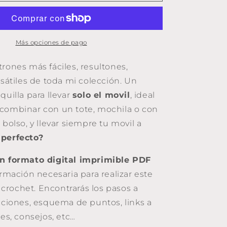
con
textura.
Para
boquilla
Más opciones de pago
10.5cm.
rones más fáciles, resultones,
rsátiles de toda mi colección. Un
quilla para llevar
solo el movil
, ideal
combinar con un tote, mochila o con
 bolso, y llevar siempre tu movil a
 perfecto?
n formato digital imprimible PDF
ormación necesaria para realizar este
rochet. Encontrarás los pasos a
ucciones, esquema de puntos, links a
les, consejos, etc…