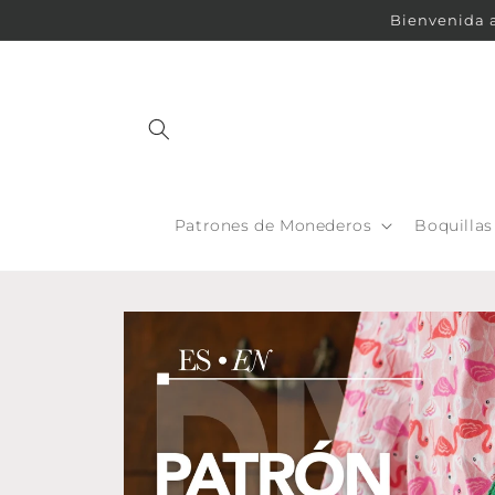
Ir
Bienvenida a
directamente
al contenido
Patrones de Monederos
Boquilla
Ir
directamente
a la
información
del producto