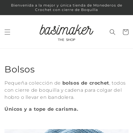
Ir
Bienvenida a la mejor y única tienda de Monederos de
directamente
Crochet con cierre de Boquilla
al contenido
Carrit
C
Bolsos
o
Pequeña colección de
bolsos de crochet
, todos
l
con cierre de boquilla y cadena para colgar del
hobro o llevar en bandolera.
e
Únicos y a tope de carisma.
c
c